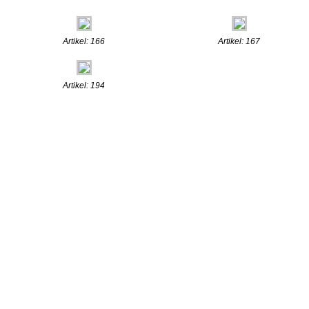
Artikel: 166
Artikel: 167
Artikel: 194
.:: © 2009
www.henn-schmuck.de
:: Realisierung: Alexander Hoffmann ::.